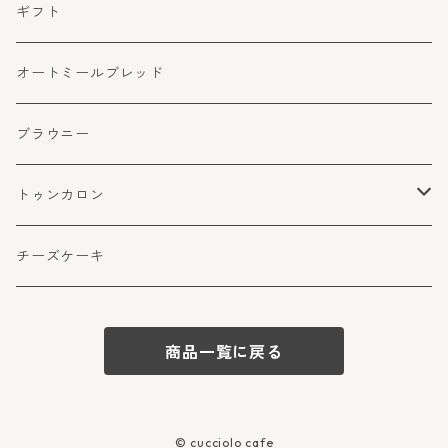
ギフト
オートミールブレッド
ブラウニー
トゥンカロン
マカロン
チーズケーキ
商品一覧に戻る
© cucciolo cafe