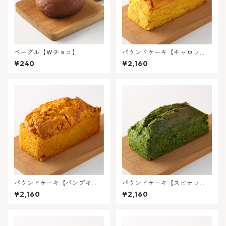
ベーグル【Wチョコ】
パウンドケーキ【キャロッ
ト】
¥240
¥2,160
パウンドケーキ【パンプキ
パウンドケーキ【スピナッ
ン】
チ】
¥2,160
¥2,160