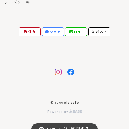
マカロン
チーズケーキ
保存
シェア
LINE
ポスト
© cucciolo cafe
Powered by