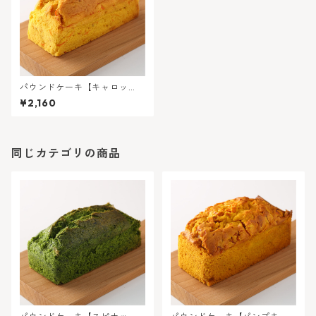
パウンドケーキ【キャロッ
ト】
¥2,160
同じカテゴリの商品