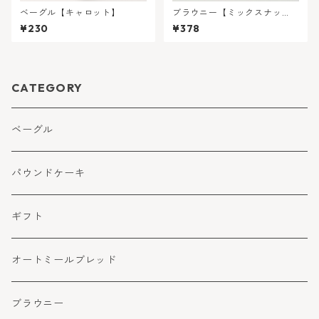
ベーグル【キャロット】
ブラウニー【ミックスナッ
ツ】
¥230
¥378
CATEGORY
ベーグル
パウンドケーキ
ギフト
オートミールブレッド
ブラウニー