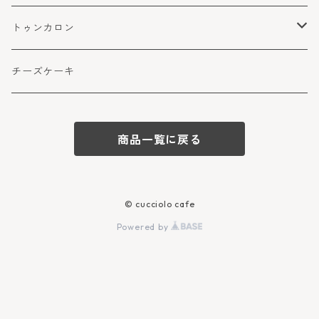
トゥンカロン
マカロン
チーズケーキ
商品一覧に戻る
© cucciolo cafe
Powered by